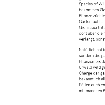
Species of Wi
bekommen Sie b
Pflanze züchte
Gartenfachhänd
Grenzübertrit
dort über die
verlangt, sons
Natürlich hat i
sondern die ga
Pflanzen produ
Urwald wild g
Charge der gez
bekanntlich a
Fällen auch en
mit manchen P