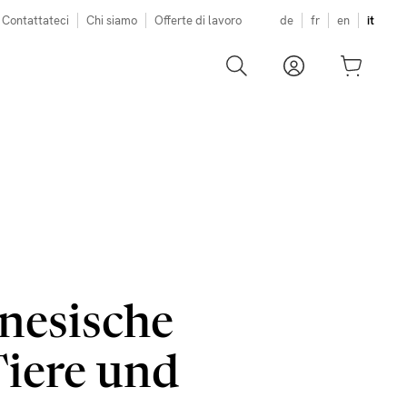
Contattateci
Chi siamo
Offerte di lavoro
de
fr
en
it
inesische
iere und