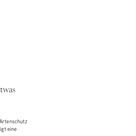
etwas
 Artenschutz
igt eine