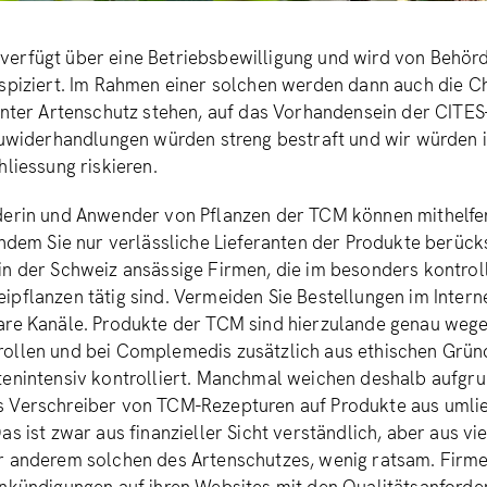
erfügt über eine Betriebsbewilligung und wird von Behör
nspiziert. Im Rahmen einer solchen werden dann auch die 
unter Artenschutz stehen, auf das Vorhandensein der CITES
Zuwiderhandlungen würden streng bestraft und wir würden 
hliessung riskieren.
derin und Anwender von Pflanzen der TCM können mithelfe
indem Sie nur verlässliche Lieferanten der Produkte berück
n der Schweiz ansässige Firmen, die im besonders kontroll
pflanzen tätig sind. Vermeiden Sie Bestellungen im Interne
are Kanäle. Produkte der TCM sind hierzulande genau wege
ollen und bei Complemedis zusätzlich aus ethischen Grü
tenintensiv kontrolliert. Manchmal weichen deshalb aufgr
 Verschreiber von TCM-Rezepturen auf Produkte aus uml
as ist zwar aus finanzieller Sicht verständlich, aber aus vie
 anderem solchen des Artenschutzes, wenig ratsam. Firmen