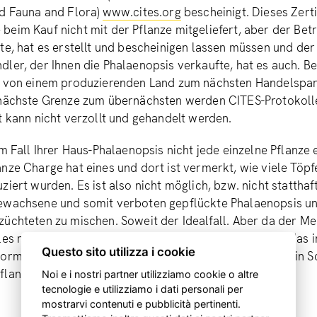
ld Fauna and Flora)
www.cites.org
bescheinigt. Dieses Zerti
eim Kauf nicht mit der Pflanze mitgeliefert, aber der Betr
te, hat es erstellt und bescheinigen lassen müssen und der
ler, der Ihnen die Phalaenopsis verkaufte, hat es auch. B
t von einem produzierenden Land zum nächsten Handelspar
 nächste Grenze zum übernächsten werden CITES-Protokolle
t kann nicht verzollt und gehandelt werden.
m Fall Ihrer Haus-Phalaenopsis nicht jede einzelne Pflanze e
nze Charge hat eines und dort ist vermerkt, wie viele Töpf
ziert wurden. Es ist also nicht möglich, bzw. nicht statthaft
ewachsene und somit verboten gepflückte Phalaenopsis un
üchteten zu mischen. Soweit der Idealfall. Aber da der M
lles mit besonderem Reiz macht, was verboten ist und das 
Questo sito utilizza i cookie
orm lukrativ ist und das Risiko wert scheint, existiert ein
flanzen und wohl noch mehr mit geschützten Tieren.
Noi e i nostri partner utilizziamo cookie o altre
tecnologie e utilizziamo i dati personali per
mostrarvi contenuti e pubblicità pertinenti.