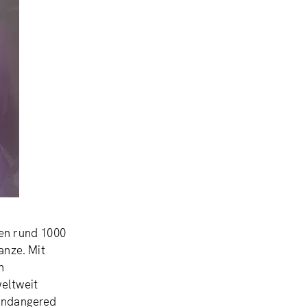
ren rund 1000
anze. Mit
n
weltweit
 Endangered