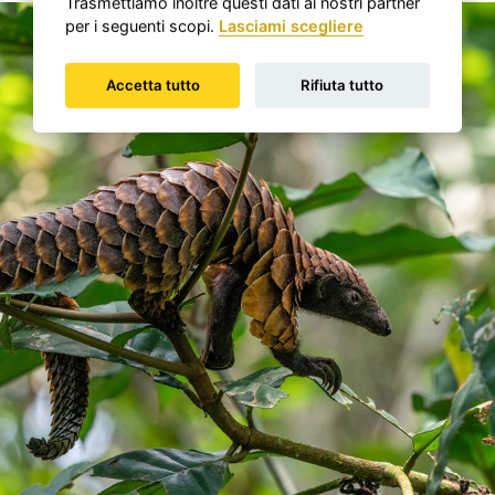
Trasmettiamo inoltre questi dati ai nostri partner
per i seguenti scopi.
Lasciami scegliere
Accetta tutto
Rifiuta tutto