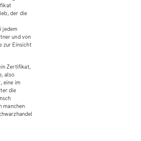
fikat
ieb, der die
ei jedem
tner und von
 zur Einsicht
in Zertifikat,
e, also
, eine im
ter die
ensch
in manchen
 Schwarzhandel