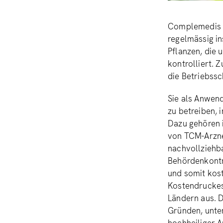
Complemedis v
regelmässig i
Pflanzen, die 
kontrolliert. 
die Betriebssc
Sie als Anwen
zu betreiben, 
Dazu gehören i
von TCM-Arznei
nachvollziehb
Behördenkontr
und somit kos
Kostendruckes
Ländern aus. D
Gründen, unter