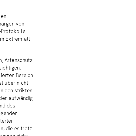
den
Chargen von
-Protokolle
im Extremfall
n, Artenschutz
sichtigen.
ierten Bereich
t über nicht
n den strikten
nden aufwändig
und des
iegenden
lerlei
, die es trotz