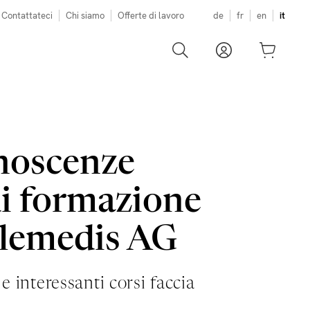
Contattateci
Chi siamo
Offerte di lavoro
de
fr
en
it
onoscenze
di formazione
lemedis AG
interessanti corsi faccia