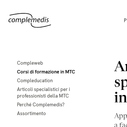
P
Compleweb
A
Corsi di formazione in MTC
sp
Compleducation
Articoli specialistici per i
i
professionisti della MTC
Perché Complemedis?
Assortimento
App
a fa