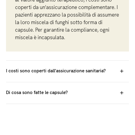
coperti da un'assicurazione complementare. I
pazienti apprezzano la possibilità di assumere
la loro miscela di funghi sotto forma di
capsule. Per garantire la compliance, ogni
miscela è incapsulata.
I costi sono coperti dall'assicurazione sanitaria?
I costi sono coperti da un'assicurazione complementare.
Di cosa sono fatte le capsule?
Le nostre capsule sono prive di sostanze animali e sono
composte al 100% da cellulosa. Sono quindi adatte anche
ai vegani.