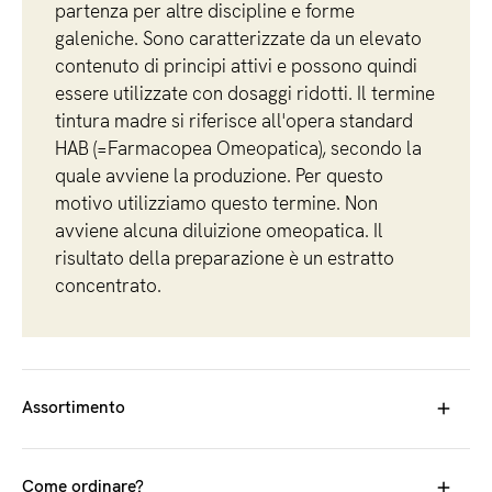
partenza per altre discipline e forme
galeniche. Sono caratterizzate da un elevato
contenuto di principi attivi e possono quindi
essere utilizzate con dosaggi ridotti. Il termine
tintura madre si riferisce all'opera standard
HAB (=Farmacopea Omeopatica), secondo la
quale avviene la produzione. Per questo
motivo utilizziamo questo termine. Non
avviene alcuna diluizione omeopatica. Il
risultato della preparazione è un estratto
concentrato.
Assortimento
La gamma comprende quasi 200 tinture madri di erbe che
potete utilizzare per creare le vostre ricette. Il grande
Come ordinare?