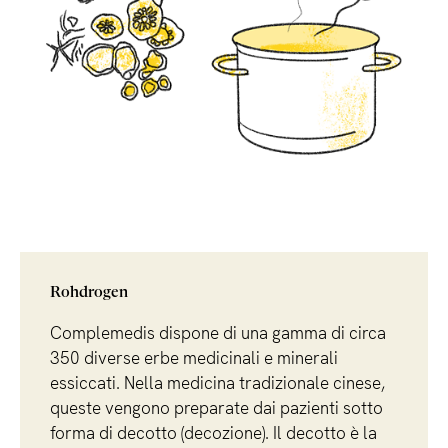
Per le terapie destinate a un periodo di tempo più lungo (ad
esempio, diverse settimane), è più importante che l'intera
quantità venga assunta approssimativamente nel tempo
previsto. Può capitare di saltare una dose o un giorno
intero. Di norma, tuttavia, questo non riduce il successo
della terapia. Si verifica semplicemente un po' più tardi. Se
è necessario un orario preciso, il vostro specialista di MTC
ve lo dirà. È importante, ad esempio, per le donne che
desiderano avere figli, poiché il rimedio della MTC è
adattato alle diverse fasi del ciclo mestruale.
Naturalmente, la tempistica è importante anche prima di
prestazioni sportive di alto livello o, ad esempio, nella
Rohdrogen
situazione che precede gli esami in caso di ansia da esame
o paura del palcoscenico.
Complemedis dispone di una gamma di circa
350 diverse erbe medicinali e minerali
essiccati. Nella medicina tradizionale cinese,
queste vengono preparate dai pazienti sotto
forma di decotto (decozione). Il decotto è la