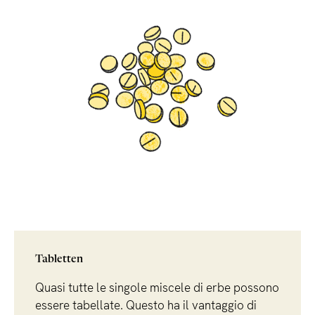
casi, la sola applicazione di un rimedio esterno è addirittura
"Magistralrezeptur Dermatologie" con formulazioni
sufficiente a risolvere un problema cutaneo.
standard.
Tabletten
Quasi tutte le singole miscele di erbe possono
essere tabellate. Questo ha il vantaggio di