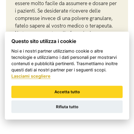
essere molto facile da assumere e dosare per
i pazienti. Se desiderate ricevere delle
compresse invece di una polvere granulare,
fatelo sapere al vostro medico o terapeuta.
Ne terranno conto nella formulazione.
Questo sito utilizza i cookie
Noi e i nostri partner utilizziamo cookie o altre
tecnologie e utilizziamo i dati personali per mostrarvi
contenuti e pubblicità pertinenti. Trasmettiamo inoltre
Cosa posso avere in tavola?
questi dati ai nostri partner per i seguenti scopi.
Lasciami scegliere
Produciamo compresse da tutte le formulazioni
personalizzate su richiesta. Una volta miscelata, la
Come si assumono le compresse?
Accetta tutto
formulazione viene pressata in compresse da 0,5 grammi
con le nostre macchine comprimitrici.
Le compresse vengono inoltre dosate secondo le istruzioni
Rifiuta tutto
dello specialista in MTC che le ha prescritte.
Di solito vengono assunte con un bicchiere d'acqua.