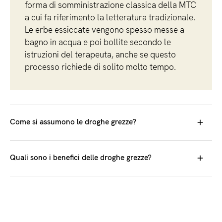
forma di somministrazione classica della MTC
a cui fa riferimento la letteratura tradizionale.
Le erbe essiccate vengono spesso messe a
bagno in acqua e poi bollite secondo le
istruzioni del terapeuta, anche se questo
processo richiede di solito molto tempo.
Come si assumono le droghe grezze?
Lo specialista in MTC che prescrive il farmaco vi darà
istruzioni su come cucinarlo e dosarlo.
Quali sono i benefici delle droghe grezze?
Se la preparazione delle droghe grezze non è stata
Le droghe grezze sono la forma galenica classica della
prescritta diversamente, si può procedere secondo le
MTC, a cui si riferisce la maggior parte dei libri di testo. I
seguenti istruzioni:
decotti ricavati dalle droghe grezze sono ritenuti i più
efficaci.