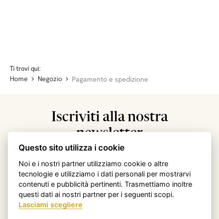
Ti trovi qui:
Home
Negozio
Pagamento e spedizione
Iscriviti alla nostra
newsletter
Questo sito utilizza i cookie
Inserisci subito il tuo indirizzo e-mail e ricevi la nostra
newsletter esclusiva con le informazioni di base degli
Noi e i nostri partner utilizziamo cookie o altre
tecnologie e utilizziamo i dati personali per mostrarvi
esperti.
contenuti e pubblicità pertinenti. Trasmettiamo inoltre
questi dati ai nostri partner per i seguenti scopi.
Lasciami scegliere