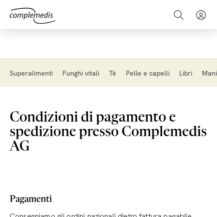
Superalimenti
Funghi vitali
Tè
Pelle e capelli
Libri
Manif
Condizioni di pagamento e
spedizione presso Complemedis
AG
Pagamenti
Consegniamo gli ordini nazionali dietro fattura pagabile