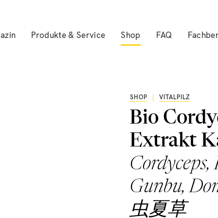
azin
Produkte & Service
Shop
FAQ
Fachber
SHOP
|
VITALPILZ
Bio Cordy
Extrakt K
Cordyceps, 
Gunbu, Do
虫夏草