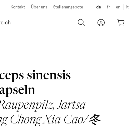
Kontakt
Über uns
Stellenangebote
de
fr
en
it
eich
ceps sinensis
apseln
Raupenpilz, Jartsa
ng Chong Xia Cao/冬