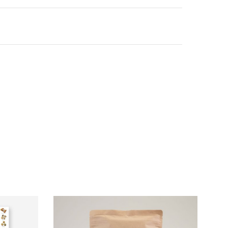
ldstrasse 59, 4632 Trimbach
sis von 4 Kapseln enthält folgende
Cordyceps sinensis Extrakt, davon 420 mg
mg Vitamin C.