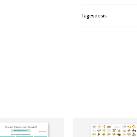
Complemedis AG, Leinfe
Tagesdosis
Die empfohlene Tagesdo
Inhaltsstoffe: 1400 mg 
Polysaccharide und 14 