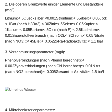
2. Die oberen Grenzwerte einiger Elemente und Bestandteile
(mg/l):
Lithium:< 5Quecksilber:<0.001Strontium:< 5Silber:< 0.05Jod:
< 1Bor (nach H3Bo3):< 30Zink:< 5Selen:< 0.05Kupfer:<
1Kalium:< 0.05Barium:< 5Oxid (nach F):< 2.5Kadmium:<
0.01Sauerstoffverbrauch (nach O2):< 3Chrom:< 0.05Nitrate
(nach NO3)::< 45Blei:< 0.05226Ra-Radioaktivität:< 1.1 bq/l
3. Verschmutzungsparameter (mg/l):
Phenolverbindungen (nach Phenol berechnet):<
0.002Zyanverbindungen (nach CN berechnet):< 0.01Nitrit
(nach NO2 berechnet):< 0.005Gesamt-b-Aktivität:< 1.5 bo/l
4. Mikrobenkriterienparameter: