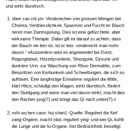
und wirkt diuretisch.
«ben cao shi yi»: Verabreichen von grossen Mengen bei
Cholera, Verdriesslichkeit, Spasmen und Furcht im Bauch
nennt man Darmspülung. Dies ist eine gefürchtete, aber
wirksame Therapie. Dabei gilt es darauf zu achten, dass
der Bauch nie leer ist. Ist er leer, verabreicht man mehr
davon." «Ausserdem wird es angewendet bei Durst,
Regurgitation, Hitzedysenterie, Strangurie, Dysurie und
dunklem Urin, zur Waschung von Rhus-Dermatitis, zum
Bespritzen von Karbunkeln und Schwellungen, die sich so
auflösen. Eine langfristige Einnahme reguliert die Mitte,
klärt Hitze, schädigt den Magen, wirkt diuretisch, fördert
den Stuhlgang und wenn man viel davon trinkt, macht dies
den Rachen jung(?) und bringt das Qi nach unten(?).»
«shi wu ben cao»: hui shan1 -Quelle: Reguliert die fünf
zang-Organe, macht vital, reguliert ying- und wei-Qi, kühlt
die Lunge und die fu-Organe, löst Bedrücktheit, beseitigt