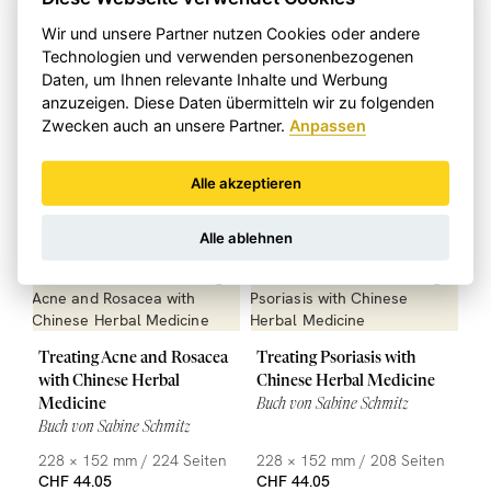
Wir und unsere Partner nutzen Cookies oder andere
Technologien und verwenden personenbezogenen
Fenchelsamen, getrocknet,
Kurkuma/Gelbwurz,
Daten, um Ihnen relevante Inhalte und Werbung
Beutel à 100g
getrocknet, 200g
anzuzeigen. Diese Daten übermitteln wir zu folgenden
Foeniculi Fructus, Xiao Hui
Curcumae longae Rhizoma,
Zwecken auch an unsere Partner.
Anpassen
Xiang
Jiang Huang
100g
200g
CHF 7.10
CHF 19.00
Alle akzeptieren
Alle ablehnen
Treating Acne and Rosacea
Treating Psoriasis with
with Chinese Herbal
Chinese Herbal Medicine
Medicine
Buch von Sabine Schmitz
Buch von Sabine Schmitz
228 × 152 mm / 224 Seiten
228 × 152 mm / 208 Seiten
CHF 44.05
CHF 44.05