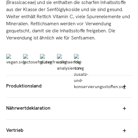
(Brassicaceae) und sie enthalten die scharfen Inhaltsstoffe
aus der Klasse der Senfölglykoside und sie sind gesund.
Weiter enthält Rettich Vitamin C, viele Spurenelemente und
Mineralien. Rettichsamen werden vor Verwendung
gequetscht, damit sie die Inhaltsstoffe freigeben. Die
Verwendung ist ähnlich wie für Senfsamen.
Produktionsland
Herkunft: China
Nährwertdeklaration
100g
Energie
NA
Vertrieb
Fett
NA