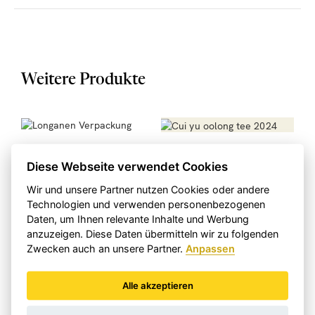
davon gesättigte Fettsäuren
Complemedis AG, Leinfeldstrasse 59, 4632 Trimbach
Kohlenhydrate
NA
davon Zucker
Ballaststoffe
Eiweiss
NA
Weitere Produkte
Salz
Longanen, getrocknete
Cui Yu Oolong-Tee
Diese Webseite verwendet Cookies
Früchte, Beutel à 200g
翠玉乌龙茶
Euphoriae longanae Arillus,
Wir und unsere Partner nutzen Cookies oder andere
Long Yan Rou
Technologien und verwenden personenbezogenen
200g
150g
Daten, um Ihnen relevante Inhalte und Werbung
CHF 44.95
CHF 22.50
anzuzeigen. Diese Daten übermitteln wir zu folgenden
Zwecken auch an unsere Partner.
Anpassen
Alle akzeptieren