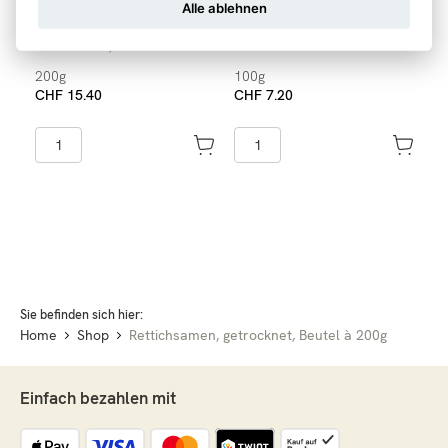
Hiobstränen, Samen,
Cassia-Zimt
Alle ablehnen
Beutel à 200g
Cinnamomi Cortex, Rou Gui
Coicis Semen, Yi Yi Ren
200g
100g
CHF 15.40
CHF 7.20
Sie befinden sich hier:
Home
Shop
Rettichsamen, getrocknet, Beutel à 200g
Einfach bezahlen mit