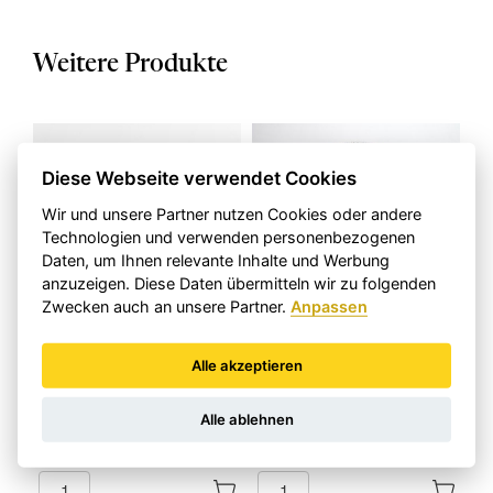
mg Polysaccharide und 14 mg Vitamin C.
Weitere Produkte
Diese Webseite verwendet Cookies
Wir und unsere Partner nutzen Cookies oder andere
Technologien und verwenden personenbezogenen
Daten, um Ihnen relevante Inhalte und Werbung
anzuzeigen. Diese Daten übermitteln wir zu folgenden
Zwecken auch an unsere Partner.
Anpassen
Bio Topinambur Pulver
Wheel of Time
Alle akzeptieren
Beutel mit 250 g
Acupuncture
by Dr. Armin Koch
250g
Alle ablehnen
CHF 17.50
CHF 60.00