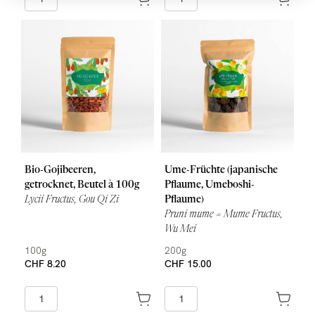
Bio-Gojibeeren,
Ume-Früchte (japanische
getrocknet, Beutel à 100g
Pflaume, Umeboshi-
Lycii Fructus, Gou Qi Zi
Pflaume)
Pruni mume = Mume Fructus,
Wu Mei
100g
200g
CHF 8.20
CHF 15.00