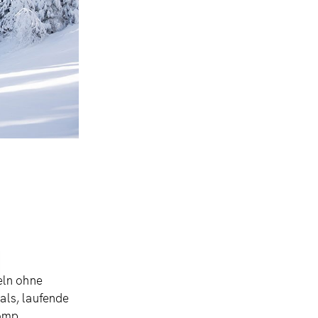
teln ohne
als, laufende
omp.