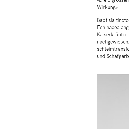
«Die 3 grosse
Wirkung»
Baptisia tinct
Echinacea angu
Kaiserkräuter
nachgewiesen.
schleimtransf
und Schafgarb