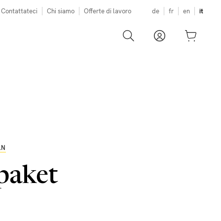
Contattateci
Chi siamo
Offerte di lavoro
de
fr
en
it
LN
paket