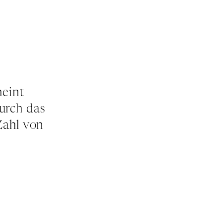
heint
urch das
Zahl von