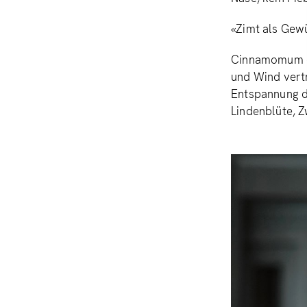
«Zimt als Gew
Cinnamomum cas
und Wind vertr
Entspannung de
Lindenblüte, Z