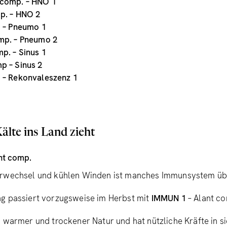
 comp. – HNO 1
p. – HNO 2
. – Pneumo 1
mp. – Pneumo 2
p. – Sinus 1
p – Sinus 2
 – Rekonvaleszenz 1
älte ins Land zieht
nt comp.
rwechsel und kühlen Winden ist manches Immunsystem übe
g passiert vorzugsweise im Herbst mit
IMMUN 1
– Alant c
 warmer und trockener Natur und hat nützliche Kräfte in si