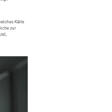
welches Kälte
elche zur
zel,