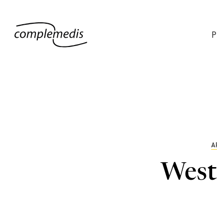
P
A
West