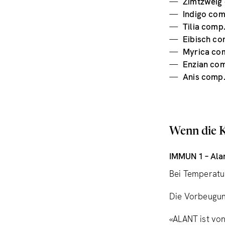
Zimtzweig
Indigo com
Tilia comp
Eibisch co
Myrica com
Enzian com
Anis comp.
Wenn die K
IMMUN 1 – Ala
Bei Temperatu
Die Vorbeugun
«ALANT ist von