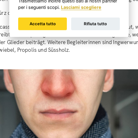
Trasmettiamo inoltre questi dati ai nostri partner
per i seguenti scopi.
Lasciami scegliere
ürz der Sonne erwärmt den Lebensgeist»
Accetta tutto
Rifiuta tutto
sia ex ramulus – Zimtzweig, steht hier als Kaiserkraut, 
eibt. Als Haupt-Begleiterin wirkt die weisse Pfingstrose, w
r Glieder beiträgt. Weitere Begleiterinnen sind Ingwerwur
wiebel, Propolis und Süssholz.