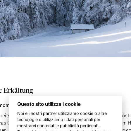
e Erkältung
Questo sito utilizza i cookie
amomum comp.
Noi e i nostri partner utilizziamo cookie o altre
bereits über die Poren eingedrungen, zeigt sich das mit Frös
tecnologie e utilizziamo i dati personali per
was Gliederschmerzen, wenig Kopfschmerzen, Kratzen im H
mostrarvi contenuti e pubblicità pertinenti.
ber. In dieser Situation empfehlen wir
HNO 1
– Zimtzweig c