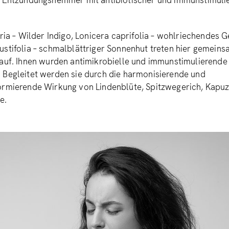
n Entzündungshemmer mit antibiotischer und immunstimuli
oria – Wilder Indigo, Lonicera caprifolia – wohlriechendes G
stifolia – schmalblättriger Sonnenhut treten hier gemeins
 auf. Ihnen wurden antimikrobielle und immunstimulierend
 Begleitet werden sie durch die harmonisierende und
ormierende Wirkung von Lindenblüte, Spitzwegerich, Kapuz
e.