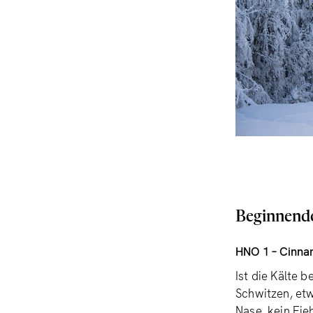
Beginnend
HNO 1 – Cinn
Ist die Kälte 
Schwitzen, et
Nase, kein Fie