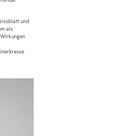
erender
eissblatt und
am als
e Wirkungen
inerkresse