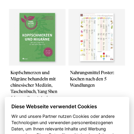
Kopfschmerzen und
Nahrungsmittel Poster:
Migräne behandeln mit
Kochen nach den 5
chinesischer Medizin,
Wandlungen
Taschenbuch, Yang Shen
Johannes Bernot, Andrea
Hellwig, Claudia Nichterl
Diese Webseite verwendet Cookies
DIN A2
CHF 24.55
CHF 14.75
Wir und unsere Partner nutzen Cookies oder andere
Technologien und verwenden personenbezogenen
Daten, um Ihnen relevante Inhalte und Werbung